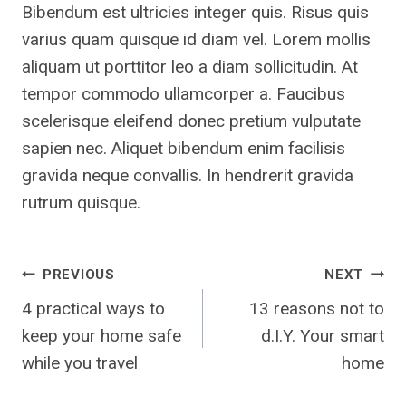
Bibendum est ultricies integer quis. Risus quis
varius quam quisque id diam vel. Lorem mollis
aliquam ut porttitor leo a diam sollicitudin. At
tempor commodo ullamcorper a. Faucibus
scelerisque eleifend donec pretium vulputate
sapien nec. Aliquet bibendum enim facilisis
gravida neque convallis. In hendrerit gravida
rutrum quisque.
Post
PREVIOUS
NEXT
4 practical ways to
13 reasons not to
navigation
keep your home safe
d.I.Y. Your smart
while you travel
home